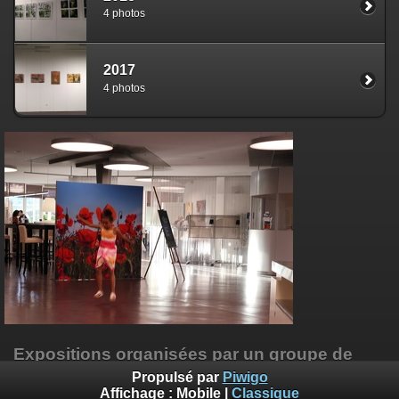
4 photos
2017
4 photos
Expositions organisées par un groupe de
passionnés, au
CIP de Tramelan
Propulsé par
Piwigo
Affichage :
Mobile
|
Classique