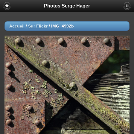
Photos Serge Hager
Accueil
/
Sur Flickr
/
IMG_4992b