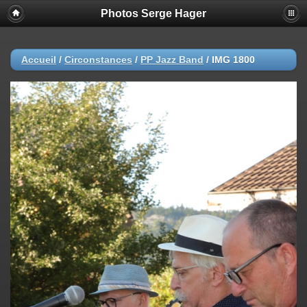
Photos Serge Hager
Accueil
/
Circonstances
/
PP Jazz Band
/
IMG 1800